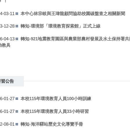
本中心林宗岐與王瑋龍顧問協助校園碳盤查之相關新聞
4-03-11
轉知-環境部「環境教育探索館」正式上線
3-12-28
轉知-921地震教育園區與農業部農村發展及水土保持署
6-04-13
動教具
轉知-國立中正紀念堂管理處課程
5-12-30
轉知-台灣淨零排放碳中和協會公益紀錄片《冰的顏色 The Co
5-07-15
e》！
研習公告
本中心林宗岐與王瑋龍顧問協助校園碳盤查之相關新聞
4-03-11
本校115年環境教育人員100小時訓練
6-01-27
轉知-環境部「環境教育探索館」正式上線
3-12-28
本校115年環境教育人員33小時研習
6-01-27
轉知-921地震教育園區與農業部農村發展及水土保持署
6-04-13
動教具
轉知-海洋驛站歷史文化導覽手冊
2-08-01