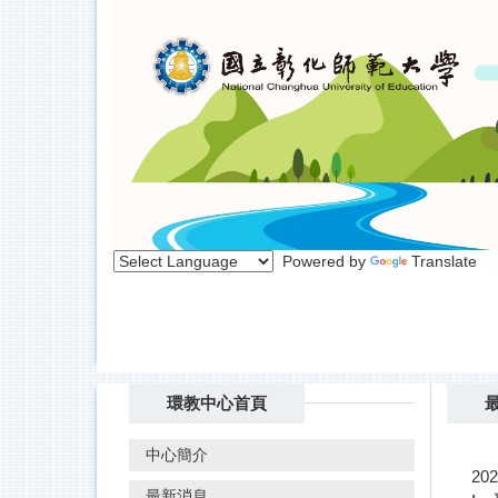
跳
到
主
要
內
容
區
Powered by
Translate
202
行
環教中心首頁
202
中心簡介
202
Ic
最新消息