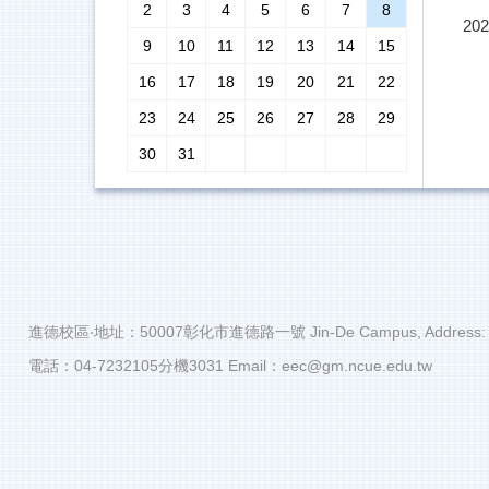
202
2
3
4
5
6
7
8
202
9
10
11
12
13
14
15
202
Ic
16
17
18
19
20
21
22
23
24
25
26
27
28
29
202
30
31
202
202
行
202
進德校區‧地址：50007彰化市進德路一號 Jin-De Campus, Address: No.1,
202
電話：04-7232105分機3031 Email：eec@gm.ncue.edu.tw
Ic
202
202