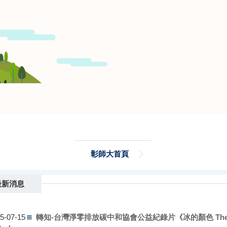
彰師大首頁
轉知-921地震教育園區與農業部農村發展及水土保持署
6-04-13
動教具
最新消息
轉知-國立中正紀念堂管理處課程
5-12-30
轉知-台灣淨零排放碳中和協會公益紀錄片《冰的顏色 The Co
5-07-15
e》！