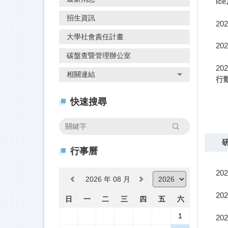
招生資訊
202
大學社會責任計畫
202
碳盤查暨管理辦公室
202
相關連結
行
202
快速搜尋
202
搜尋
Ic
行事曆
202
202
202
2026 年 08 月
202
202
日
一
二
三
四
五
六
行
1
202