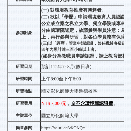
(一) 對環境教育推廣有興趣者。
(二) 欲以「學歷」申請環境教育人員認證者
公立或立案之私立大學、獨立學院或專科或經
分由國環院認定，故請參與學員注意：為確
參加對象
上，再行參與研習，對各位學員較有保障，
(三)以「經歷」管道申請認證，曾任職於各級政
四年內累計達三百小時以上者。
(如身分為教職員申請認證，請上教育部核准
預計115年7~8月(假日班)
研習
日期
上午8:00至下午6:00
研習時間
國立彰化師範大學進德校區
研習
地點
NT$ 7,000元
，
※不含環境部認證費
。
研習
費用
國立彰化師範大學
主辦單位
https://reurl.cc/vKONQe
簡章
參閱