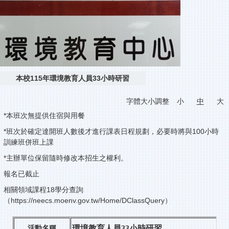
本校115年環境教育人員33小時研習
字體大小調整
小
中
大
*本班次無提供住宿與用餐
*班次於確定達開班人數後才進行課表日程規劃，必要時將與100小時
訓練班併班上課
*主辦單位保留隨時修改本招生之權利。
報名已截止
相關領域課程18學分查詢
（
https://neecs.moenv.gov.tw/Home/DClassQuery
）
環境教育人員33小時研習
活動名稱