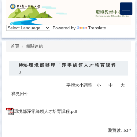
跳
到
主
要
Powered by
Translate
內
容
區
首頁
相關連結
轉知-環 境 部 辦 理 「 淨 零 綠 領 人 才 培 育 課 程
」
字體大小調整
小
中
大
祥見附件
環境部淨零綠領人才培育課程.pdf
瀏覽數:
514