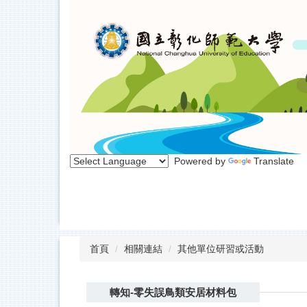
跳
到
主
要
內
容
區
Powered by
Translate
首頁
相關連結
其他單位研習或活動
轉知-零失誤鳥類安居材料包