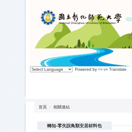
跳
到
主
要
內
容
區
Powered by
Translate
首頁
相關連結
轉知-零失誤鳥類安居材料包