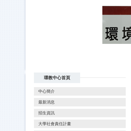
跳
到
主
要
內
容
區
環教中心首頁
中心簡介
最新消息
招生資訊
大學社會責任計畫