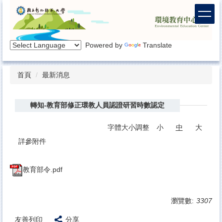
跳
到
主
要
Powered by
Translate
內
容
區
首頁
最新消息
轉知-教育部修正環教人員認證研習時數認定
字體大小調整
小
中
大
詳參附件
教育部令.pdf
瀏覽數:
3307
友善列印
分享