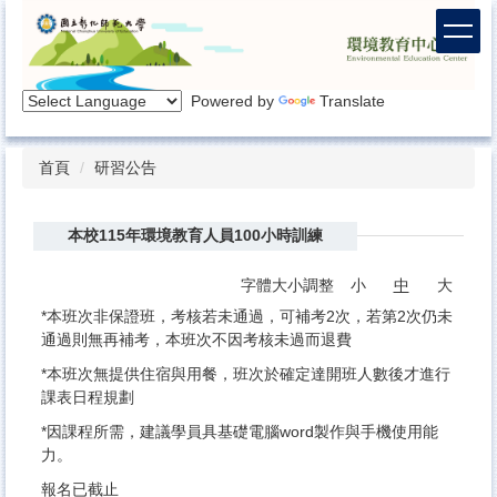
跳
到
主
要
Powered by
Translate
內
容
區
首頁
研習公告
本校115年環境教育人員100小時訓練
字體大小調整
小
中
大
*本班次非保證班，考核若未通過，可補考2次，若第2次仍未
通過則無再補考，本班次不因考核未過而退費
*本班次無提供住宿與用餐，班次於確定達開班人數後才進行
課表日程規劃
*因課程所需，建議學員具基礎電腦word製作與手機使用能
力。
報名已截止